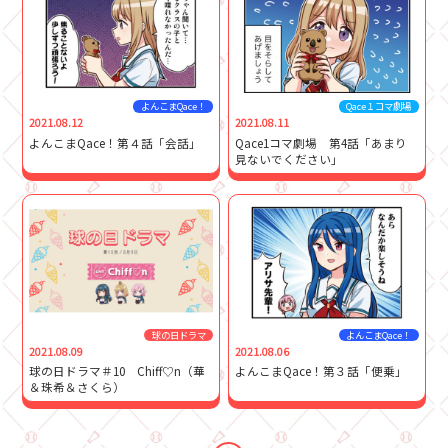
よんこまQace！
Qace１コマ劇場
2021.08.12
2021.08.11
よんこまQace！第４話「会話」
Qace1コマ劇場 第4話「あまり
見ないでください」
球の日ドラマ
よんこまQace！
2021.08.09
2021.08.06
球の日ドラマ＃10 Chiff♡n（華
よんこまQace！第３話「便乗」
＆珠希＆さくら）