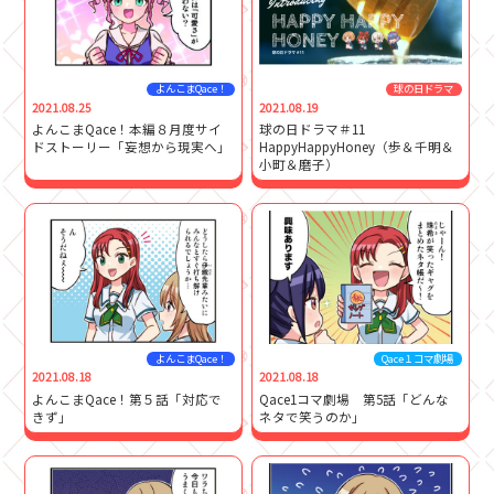
よんこまQace！
球の日ドラマ
2021.08.25
2021.08.19
よんこまQace！本編８月度サイ
球の日ドラマ＃11
ドストーリー「妄想から現実へ」
HappyHappyHoney（歩＆千明＆
小町＆磨子）
よんこまQace！
Qace１コマ劇場
2021.08.18
2021.08.18
よんこまQace！第５話「対応で
Qace1コマ劇場 第5話「どんな
きず」
ネタで笑うのか」