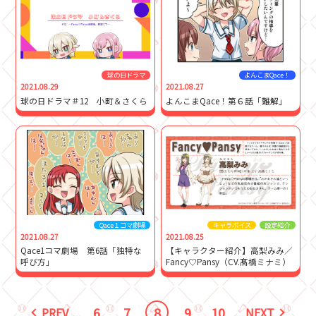
球の日ドラマ
よんこまQace！
2021.08.29
2021.08.27
球の日ドラマ＃12 小町＆さくら
よんこまQace！第６話「難解」
Qace１コマ劇場
キャラボイス
設定紹介
2021.08.27
2021.08.25
Qace1コマ劇場 第6話「独特な
【キャラクター紹介】高梨みみ／
呼び方」
Fancy♡Pansy（CV.髙橋ミナミ）
6
7
8
9
10
PREV
...
...
NEXT