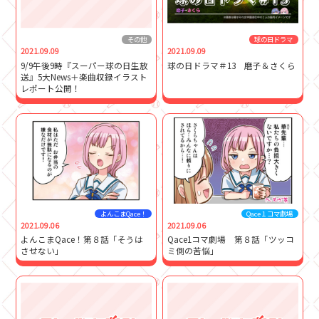
その他
球の日ドラマ
2021.09.09
2021.09.09
9/9午後9時『スーパー球の日生放
球の日ドラマ＃13 磨子＆さくら
送』5大News＋楽曲収録イラスト
レポート公開！
よんこまQace！
Qace１コマ劇場
2021.09.06
2021.09.06
よんこまQace！第８話「そうは
Qace1コマ劇場 第８話「ツッコ
させない」
ミ側の苦悩」