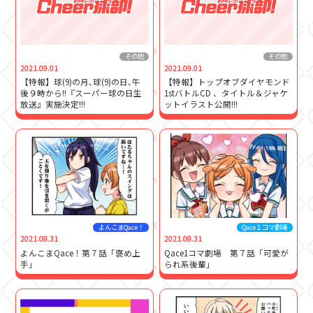
その他
その他
2021.09.01
2021.09.01
【特報】球(9)の月､球(9)の日､午
【特報】トップオブダイヤモンド
後９時から!!『スーパー球の日生
1stバトルCD 、タイトル＆ジャケ
放送』実施決定!!!
ットイラスト公開!!!
よんこまQace！
Qace１コマ劇場
2021.08.31
2021.08.31
よんこまQace！第７話「褒め上
Qace1コマ劇場 第７話「可愛が
手」
られ系後輩」