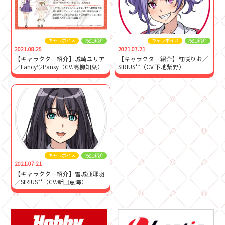
キャラボイス
設定紹介
キャラボイス
設定紹介
2021.08.25
2021.07.21
【キャラクター紹介】城崎ユリア
【キャラクター紹介】紅咲りお／
／Fancy♡Pansy（CV.⾼柳知葉）
SIRIUS**（CV.下地紫野）
キャラボイス
設定紹介
2021.07.21
【キャラクター紹介】雪城亜耶羽
／SIRIUS**（CV.新田恵海）