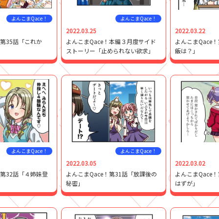
よんこまQace！
よんこまQace！
2022.03.25
2022.03.22
！第35話「これか
よんこまQace！本編３月度サイド
よんこまQace
ストーリー「止められない欲求」
飯は？」
よんこまQace！
よんこまQace！
2022.03.05
2022.03.02
！第32話「４姉妹登
よんこまQace！第31話「放課後の
よんこまQace
秘密」
はずが」