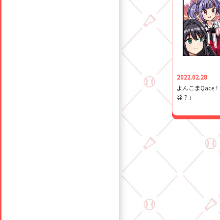
2022.02.28
よんこまQace
発？」