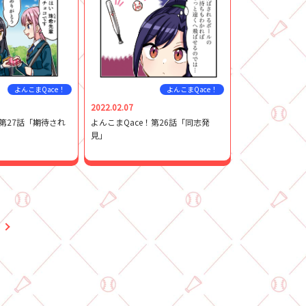
よんこまQace！
よんこまQace！
2022.02.07
！第27話「期待され
よんこまQace！第26話「同志発
見」