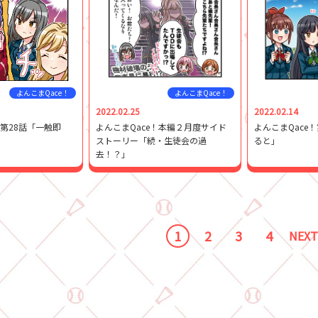
よんこまQace！
よんこまQace！
2022.02.25
2022.02.14
！第28話「一触即
よんこまQace！本編２月度サイド
よんこまQace
ストーリー「続・生徒会の過
ると」
去！？」
1
2
3
4
NEXT