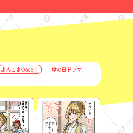
よんこまQace！
球の日ドラマ