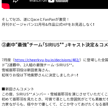
そして9/25、遂にQaceとFanPanが激突！
月刊ホビージャパン11月号&作品公式HPをお見逃しなく❗
②劇中“最強”チーム｢SIRIUS** ｣キャスト決定＆コ
7月度（
https://cheerkyu-bu.jp/decisions/402/
）に登場した全国
ド”2連覇中、2人組の最強チーム･SIRIUS**。
雪城亜耶羽役は新田恵海さん、
紅咲りお役は下地紫野さんに決定しました🎉✨❗
■新田さんコメント
この度、SIRIUS**メンバー・雪城亜耶羽を演じさせていただ
初めて亜耶羽を見たとき、可憐で凛とした雰囲気がとても素敵だ
力家ながらも、穏やかで優しくて、どこか守ってあげたくなる亜