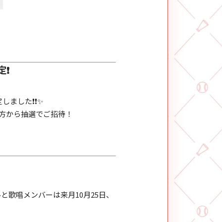
定❗
しました❗❗✨
いた方から抽選でご招待！
ルと歌唱メンバーは来月10月25日、