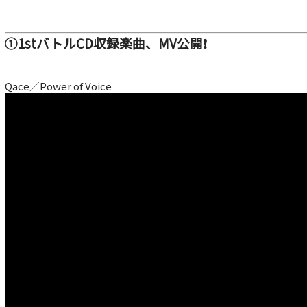
①1stバトルCD収録楽曲、MV公開❗
Qace／Power of Voice