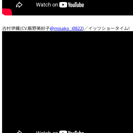
古村伊織(CV.飯野美紗子
@misako_i0822
)／イッツショータイム!