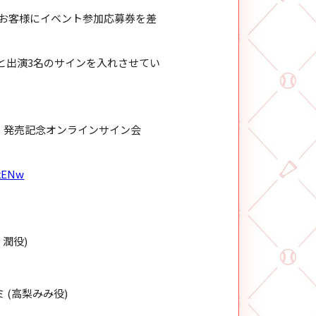
だいたお客様にイベント参加応募券を差
と出演3名のサインを入れさせてい
CD」 発売記念オンラインサイン会
JxENw
 潤役)
 (高梨みみ役)