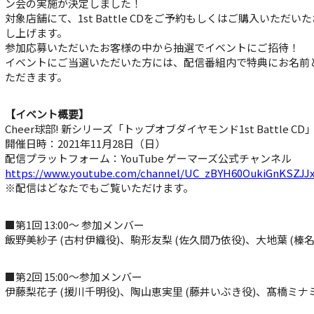
ン会の実施が決定しました！
対象店舗にて、1st Battle CDをご予約もしくはご購入いた
し上げます。
参加応募いただいたお客様の中から抽選でイベントにご招待！
イベントにご当選いただいた方には、配信番組内で特典にお名前
ただきます。
【イベント概要】
Cheer球部! 新シリーズ「トップオブダイヤモンド1st Battle 
開催日時：2021年11月28日（日）
配信プラットフォーム：YouTube ゲーマーズ公式チャンネル
https://www.youtube.com/channel/UC_zBYH60OukiGnKSZJ
※配信はどなたでもご覧いただけます。
■第1回 13:00～ 参加メンバー
飯野美紗子 (古村伊織役)、駒形友梨 (佐久間乃依役)、大地葉 (榛名
■第2回 15:00～参加メンバー
伊藤梨花子 (援川千明役)、陶山恵実里 (藤井いぶき役)、髙橋ミナミ