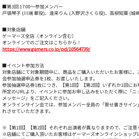
■第3回 17:00～参加メンバー
戸張琴子 (川端 華役)、逢来りん (入野沢さくら役)、高柳知葉 (城
■対象店舗
ゲーマーズ全店（オンライン含む）
オンラインでのご注文はこちらから！
https://www.gamers.co.jp/pd/10564739/
■イベント参加方法
対象店舗にて対象期間中に、商品をご購入いただいたお客様に、
会参加抽選申込券を1枚、お渡しいたします。
参加抽選申込券1枚につき、【第1回】【第2回】いずれか1回に
所定のURLより、イベントに参加お申し込みをいただく際に「ニ
メッセージ」をご記入ください。
オンラインサイン会では、参加メンバー全員の「寄せ書きサイン
れさせていただきます。
※【第1回】【第2回】それぞれ出演者が異なりますので、ご注意
※店舗にてご購入頂いたお客様はゲーマーズオンラインショップ