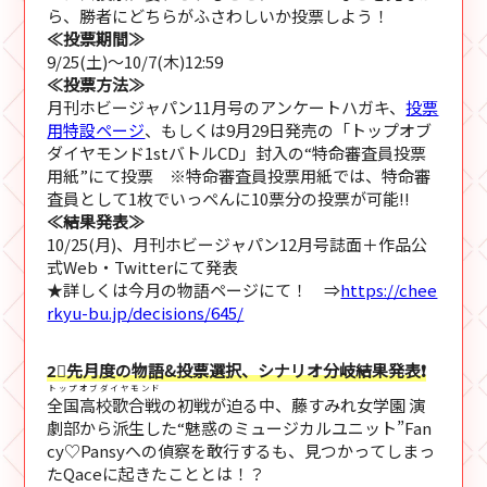
ら、勝者にどちらがふさわしいか投票しよう！
≪投票期間≫
9/25(土)～10/7(木)12:59
≪投票方法≫
月刊ホビージャパン11月号のアンケートハガキ、
投票
用特設ページ
、もしくは9月29日発売の「トップオブ
ダイヤモンド1stバトルCD」封入の“特命審査員投票
用紙”にて投票 ※特命審査員投票用紙では、特命審
査員として1枚でいっぺんに10票分の投票が可能!!
≪結果発表≫
10/25(月)、月刊ホビージャパン12月号誌面＋作品公
式Web・Twitterにて発表
★詳しくは今月の物語ページにて！ ⇒
https://chee
rkyu-bu.jp/decisions/645/
2⃣先月度の物語&投票選択、シナリオ分岐結果発表❗
トップオブダイヤモンド
全国高校歌合戦
の初戦が迫る中、藤すみれ女学園 演
劇部から派生した“魅惑のミュージカルユニット”Fan
cy♡Pansyへの偵察を敢行するも、見つかってしまっ
たQaceに起きたこととは！？