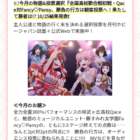
1⃣今月の物語&投票選択『
全国高校歌合戦
初戦・Qac
e対Fancy♡Pansy、勝負の行方は観客投票へ！果たし
て勝者は!? 10/25結果発表❗
主人公達と物語の行く末を決める選択投票を月刊ホビ
ージャパン誌面＋公式Webで実施中！
≪今月のお題≫
全力全霊300％パフォーマンスの咲武ヶ丘高校Qace
と、魅惑のミュージカルユニット･藤すみれ女学園Fa
ncy♡Pansyの、ともに3ステージ終えての点数は……
なんと2pt対2ptの同点に!! 勝負の行方は、オーディ
エンス投票に委ねられることに!!!! MVなどを見なが