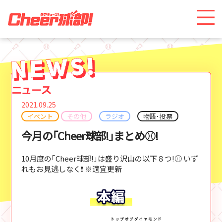
2021.09.25
イベント
その他
ラジオ
物語･投票
今月の｢Cheer球部!｣まとめ⚾!
10月度の｢Cheer球部!｣は盛り沢山の以下８つ!⚾ いず
れもお見逃しなく❗ ※適宜更新
トップオブダイヤモンド