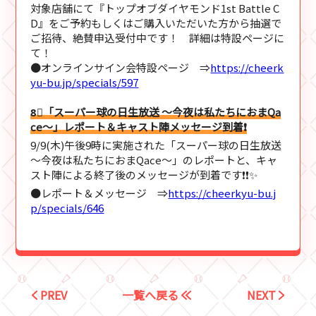
対象店舗にて『トップオブダイヤモンド1st Battle C
D』をご予約もしくはご購入いただいた方から抽選で
ご招待、絶賛申込受付中です！ 詳細は特設ページに
て！
●オンラインサイン会特設ページ ⇒
https://cheerk
yu-bu.jp/specials/597
8⃣「スーパー球の日生放送 ～今夜は私たちにおまQa
ce～」レポート＆キャスト陣メッセージ到着❗
9/9(木)午後9時に実施された「スーパー球の日生放送
～今夜は私たちにおまQace～」のレポートと、キャ
スト陣による終了後のメッセージが到着です❗❗✨
●レポート＆メッセージ ⇒
https://cheerkyu-bu.j
p/specials/646
PREV
一覧へ戻る
NEXT