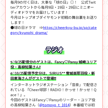
毎月9の付く日は、大事な「球の日」⚾！ 公式Twit
terアカウントから毎月9日・19日・29日にミニオー
ディオドラマをお届けしています！
今月はトップオブダイヤモンド初戦の舞台裏をお送り
します！
●球の日ドラマ ⇒
https://cheerkyu-bu.jp/sp/cate
gory/kyunohi_drama/
5⃣9/25配信分のゲストは、Fancy♡Pansy 城崎ユリア
役・高柳知葉さん❗
6⃣10/25配信予定分は、SIRIUS** 雪城亜耶羽役・新
田恵海さんがゲストで登場❗❗
インターネットラジオステーション「音泉」で配信さ
れている 『Cheer球部！RADIO！かっせ！かっせ！Q
ace！』。
今回のゲストはFancy♡Pansyのリーダー・ユリア役
の高柳知葉さん（
@tomoyo_t_1014
）本番組では初