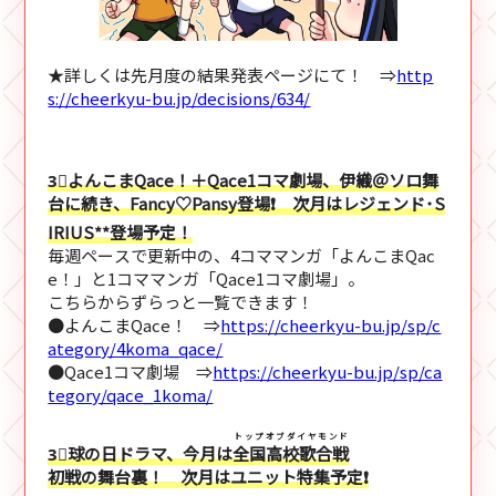
★詳しくは先月度の結果発表ページにて！ ⇒
http
s://cheerkyu-bu.jp/decisions/634/
3⃣よんこまQace！＋Qace1コマ劇場、伊織＠ソロ舞
台に続き、Fancy♡Pansy登場❗ 次月はレジェンド･S
IRIUS**登場予定！
毎週ペースで更新中の、4コママンガ「よんこまQac
e！」と1コママンガ「Qace1コマ劇場」。
こちらからずらっと一覧できます！
●よんこまQace！ ⇒
https://cheerkyu-bu.jp/sp/c
ategory/4koma_qace/
●Qace1コマ劇場 ⇒
https://cheerkyu-bu.jp/sp/ca
tegory/qace_1koma/
トップオブダイヤモンド
3⃣球の日ドラマ、今月は
全国高校歌合戦
初戦の舞台裏！ 次月はユニット特集予定❗