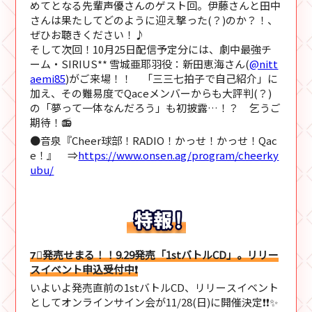
めてとなる先輩声優さんのゲスト回。伊藤さんと田中
さんは果たしてどのように迎え撃った(？)のか？！、
ぜひお聴きください！♪
そして次回！10月25日配信予定分には、劇中最強チ
ーム・SIRIUS** 雪城亜耶羽役：新田恵海さん(
@nitt
aemi85
)がご来場！！ 「三三七拍子で自己紹介」に
加え、その難易度でQaceメンバーからも大評判(？)
の「夢って一体なんだろう」も初披露…！？ 乞うご
期待！📻
●音泉『Cheer球部！RADIO！かっせ！かっせ！Qac
e！』 ⇒
https://www.onsen.ag/program/cheerky
ubu/
7⃣発売せまる！！9.29発売「1stバトルCD」。リリー
スイベント申込受付中❗
いよいよ発売直前の1stバトルCD、リリースイベント
としてオンラインサイン会が11/28(日)に開催決定❗❗✨