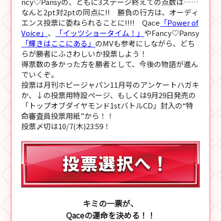
ncy♡Pansyの、ともに3ステージ終えての点数は……
なんと2pt対2ptの同点に!! 勝負の行方は、オーディ
エンス投票に委ねられることに!!!! Qace
「Power of
Voice」
、
「イッツショータイム！」
やFancy♡Pansy
「輝きはここにある」
のMVも参考にしながら、どち
らが勝者にふさわしいか投票しよう！
得票数の多かった方を勝者として、今後の物語が進ん
でいくぞ。
投票は月刊ホビージャパン11月号のアンケートハガキ
か、↓の投票用特設ページ、もしくは9月29日発売の
「トップオブダイヤモンド1stバトルCD」封入の“特
命審査員投票用紙”から！！
投票〆切は10/7(木)23:59！
キミの一票が、
Qaceの運命を決める！！