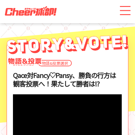
物語&投票選択
2021.09.25
Qace対Fancy♡Pansy、勝負の行方は
観客投票へ！果たして勝者は!?