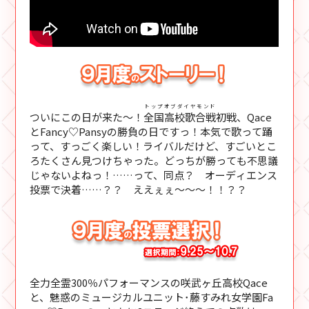
トップオブダイヤモンド
ついにこの日が来た～！
全国高校歌合戦
初戦、Qace
とFancy♡Pansyの勝負の日ですっ！本気で歌って踊
って、すっごく楽しい！ライバルだけど、すごいとこ
ろたくさん見つけちゃった。どっちが勝っても不思議
じゃないよねっ！……って、同点？ オーディエンス
投票で決着……？？ ええぇぇ～～～！！？？
全力全霊300％パフォーマンスの咲武ヶ丘高校Qace
と、魅惑のミュージカルユニット･藤すみれ女学園Fa