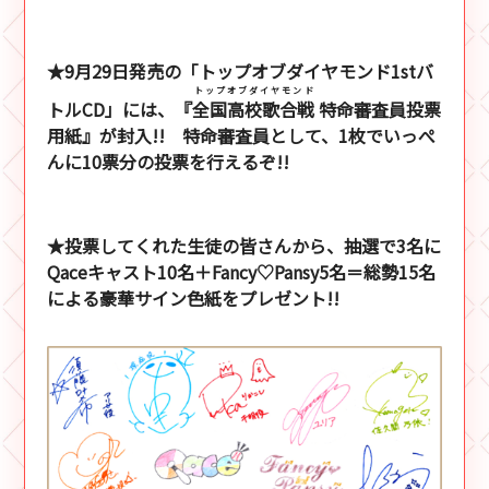
★9月29日発売の「トップオブダイヤモンド1stバ
トップオブダイヤモンド
トルCD」には、『
全国高校歌合戦
特命審査員投票
用紙』が封入!! 特命審査員として、1枚でいっぺ
んに10票分の投票を行えるぞ!!
★投票してくれた生徒の皆さんから、抽選で3名に
Qaceキャスト10名＋Fancy♡Pansy5名＝総勢15名
による豪華サイン色紙をプレゼント!!