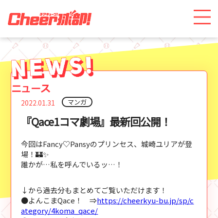
マンガ
2022.01.31
『Qace1コマ劇場』最新回公開！
今回はFancy♡Pansyのプリンセス、城崎ユリアが登
場！🏰✨
誰かが…私を呼んでいるッ…！
↓から過去分もまとめてご覧いただけます！
●よんこまQace！ ⇒
https://cheerkyu-bu.jp/sp/c
ategory/4koma_qace/