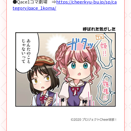
●Qace1コマ劇場 ⇒
https://cheerkyu-bu.jp/sp/ca
tegory/qace_1koma/