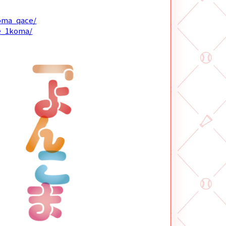
koma_qace/
ce_1koma/