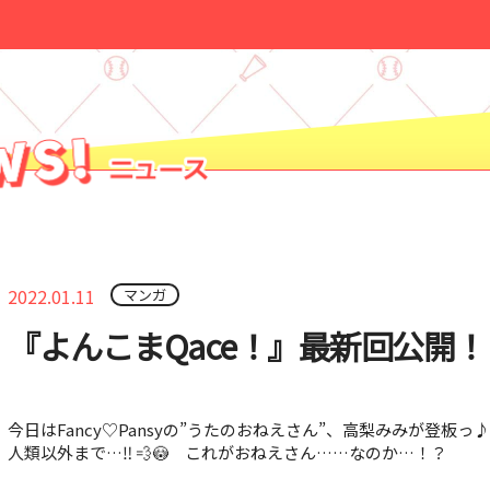
2022.01.11
マンガ
『よんこまQace！』最新回公開！
今日はFancy♡Pansyの”うたのおねえさん”、高梨みみが登板っ
人類以外まで…‼ 💨😳 これがおねえさん……なのか…！？