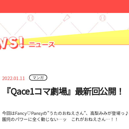
2022.01.11
マンガ
『Qace1コマ劇場』最新回公開！
今回はFancy♡Pansyの”うたのおねえさん”、高梨みみが登場っ♪
園児のパワーに全く動じない…ッ これがおねえさん…！！