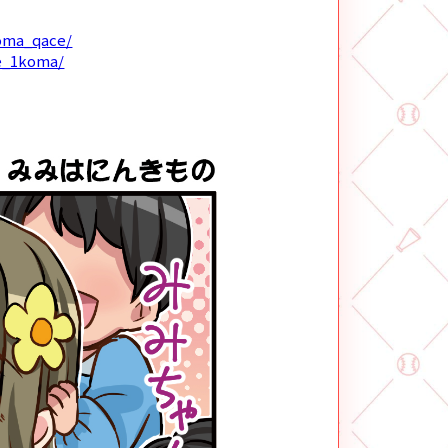
koma_qace/
ce_1koma/