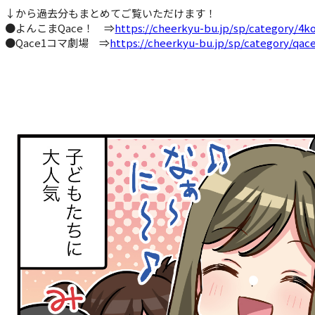
↓から過去分もまとめてご覧いただけます！
●よんこまQace！ ⇒
https://cheerkyu-bu.jp/sp/category/4
●Qace1コマ劇場 ⇒
https://cheerkyu-bu.jp/sp/category/qa