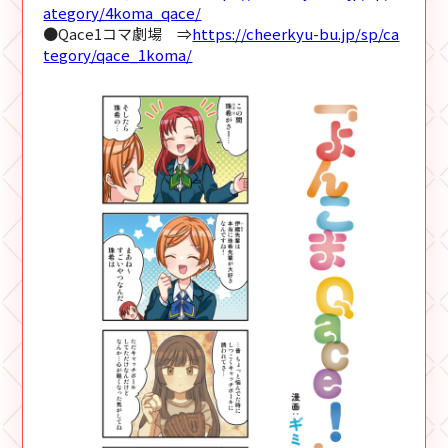
ategory/4koma_qace/
●Qace1コマ劇場 ⇒
https://cheerkyu-bu.jp/sp/ca
tegory/qace_1koma/