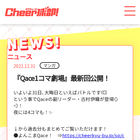
マンガ
2021.12.31
『Qace1コマ劇場』最新回公開！
いよいよ31日､大晦日といえばバトルです!💥
という事でQaceの副リーダー・古村伊織が登場🥎
💨！
夜には4コマも！✨
↓から過去分もまとめてご覧いただけます！
●よんこまQace！ ⇒
https://cheerkyu-bu.jp/sp/c