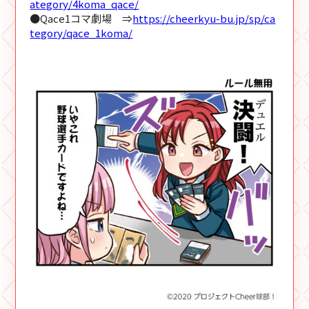
ategory/4koma_qace/
●Qace1コマ劇場 ⇒
https://cheerkyu-bu.jp/sp/ca
tegory/qace_1koma/