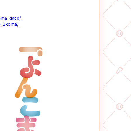
koma_qace/
ce_1koma/