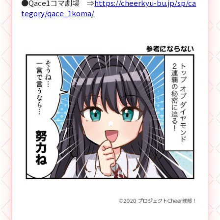
●Qace1コマ劇場 ⇒
https://cheerkyu-bu.jp/sp/ca
tegory/qace_1koma/