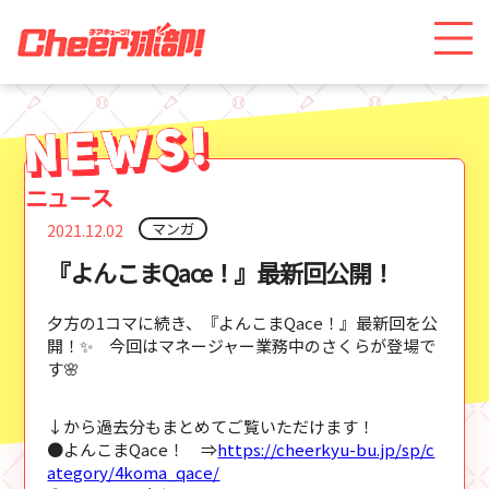
マンガ
2021.12.02
『よんこまQace！』最新回公開！
夕方の1コマに続き、『よんこまQace！』最新回を公
開！✨ 今回はマネージャー業務中のさくらが登場で
す🌸
↓から過去分もまとめてご覧いただけます！
●よんこまQace！ ⇒
https://cheerkyu-bu.jp/sp/c
ategory/4koma_qace/