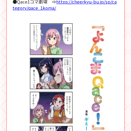
●Qace1コマ劇場 ⇒
https://cheerkyu-bu.jp/sp/ca
tegory/qace_1koma/