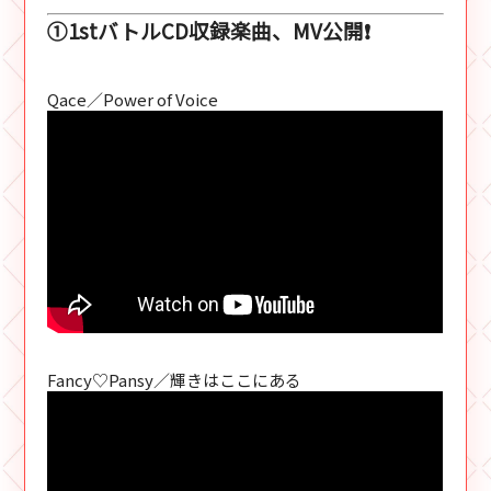
①1stバトルCD収録楽曲、MV公開❗
Qace／Power of Voice
Fancy♡Pansy／輝きはここにある