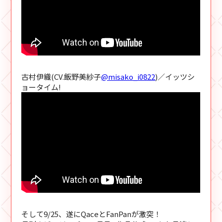
古村伊織(CV.飯野美紗子
@misako_i0822
)／イッツシ
ョータイム!
そして9/25、遂にQaceとFanPanが激突！