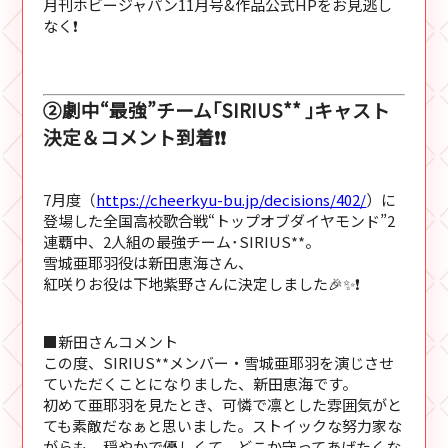
月刊ホビージャパン11月号&作品公式HPをお見逃し
なく❗
②劇中“最強”チーム｢SIRIUS** ｣キャスト
決定＆コメント到着❗❗
7月度（
https://cheerkyu-bu.jp/decisions/402/
）に
登場した全国高校歌合戦“トップオブダイヤモンド”2
連覇中、2人組の最強チーム･SIRIUS**。
雪城亜耶羽役は新田恵海さん、
紅咲りお役は下地紫野さんに決定しました🎉✨❗
■新田さんコメント
この度、SIRIUS**メンバー・雪城亜耶羽を演じさせ
ていただくことになりました、新田恵海です。
初めて亜耶羽を見たとき、可憐で凛とした雰囲気がと
ても素敵だなぁと思いました。ストイックな努力家な
がらも、穏やかで優しくて、どこか守ってあげたくな