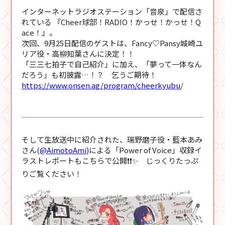
インターネットラジオステーション「音泉」で配信さ
れている 『Cheer球部！RADIO！かっせ！かっせ！Q
ace！』。
次回、9月25日配信のゲストは、Fancy♡Pansy城崎ユ
リア役・高柳知葉さんに決定！！
「三三七拍子で自己紹介」に加え、「夢って一体なん
だろう」も初披露…！？ 乞うご期待！
https://www.onsen.ag/program/cheerkyubu
/
そして生放送中に紹介された、瑞野磨子役・藍本あみ
さん(
@AimotoAmi)
による「Power of Voice」収録イ
ラストレポートもこちらで公開❗❗✨ じっくりたっぷ
りご覧ください！