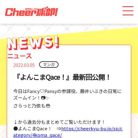
マンガ
2022.03.05
『よんこまQace！』最新回公開！
今日はFancy♡Pansyの参謀役、藤井いぶきの日常に
ズームイン！📷✨
さらっと乃依も😳
↓から過去分もまとめてご覧いただけます！
●よんこまQace！ ⇒
https://cheerkyu-bu.jp/sp/c
ategory/4koma_qace/