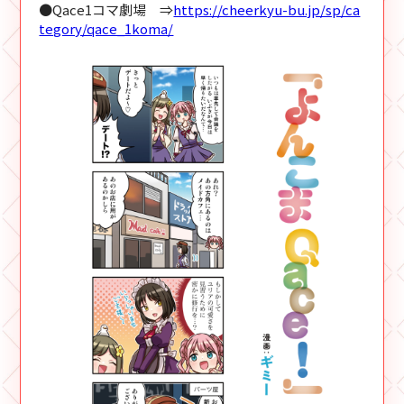
●Qace1コマ劇場 ⇒
https://cheerkyu-bu.jp/sp/ca
tegory/qace_1koma/