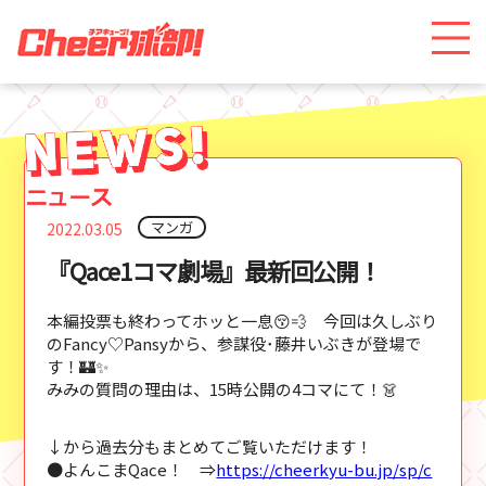
マンガ
2022.03.05
『Qace1コマ劇場』最新回公開！
本編投票も終わってホッと一息😚💨 今回は久しぶり
のFancy♡Pansyから、参謀役･藤井いぶきが登場で
す！🏰✨
みみの質問の理由は、15時公開の4コマにて！👗
↓から過去分もまとめてご覧いただけます！
●よんこまQace！ ⇒
https://cheerkyu-bu.jp/sp/c