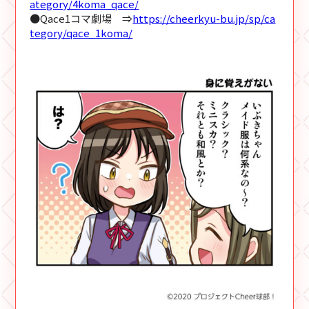
ategory/4koma_qace/
●Qace1コマ劇場 ⇒
https://cheerkyu-bu.jp/sp/ca
tegory/qace_1koma/