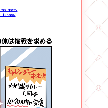
koma_qace/
ce_1koma/