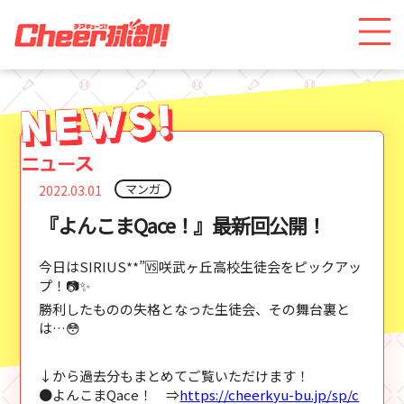
マンガ
2022.03.01
『よんこまQace！』最新回公開！
今日はSIRIUS**”🆚咲武ヶ丘高校生徒会をピックアッ
プ！📷✨
勝利したものの失格となった生徒会、その舞台裏と
は…😳
↓から過去分もまとめてご覧いただけます！
●よんこまQace！ ⇒
https://cheerkyu-bu.jp/sp/c