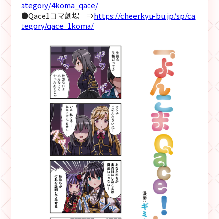
ategory/4koma_qace/
●Qace1コマ劇場 ⇒
https://cheerkyu-bu.jp/sp/ca
tegory/qace_1koma/