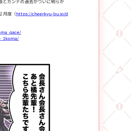
亜とカンナの過去がついに明らか
２月度（
https://cheerkyu-bu.jp/d
koma_qace/
ce_1koma/