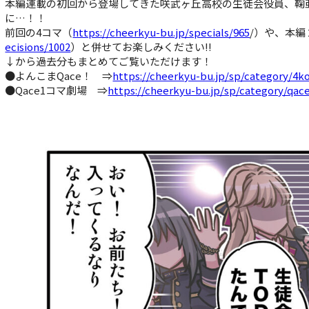
本編連載の初回から登場してきた咲武ヶ丘高校の生徒会役員、鞠
に…！！
前回の4コマ（
https://cheerkyu-bu.jp/specials/965
/）や、本編
ecisions/1002
）と併せてお楽しみください!!
↓から過去分もまとめてご覧いただけます！
●よんこまQace！ ⇒
https://cheerkyu-bu.jp/sp/category/4
●Qace1コマ劇場 ⇒
https://cheerkyu-bu.jp/sp/category/qa