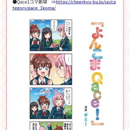
●Qace1コマ劇場 ⇒
https://cheerkyu-bu.jp/sp/ca
tegory/qace_1koma/