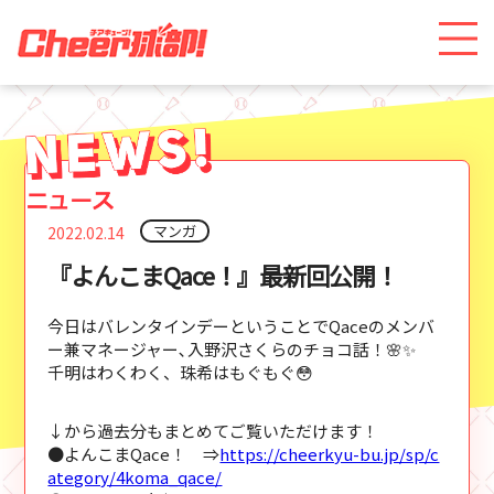
マンガ
2022.02.14
『よんこまQace！』最新回公開！
今日はバレンタインデーということでQaceのメンバ
ー兼マネージャー､入野沢さくらのチョコ話！🌸✨
千明はわくわく、珠希はもぐもぐ😳
↓から過去分もまとめてご覧いただけます！
●よんこまQace！ ⇒
https://cheerkyu-bu.jp/sp/c
ategory/4koma_qace/