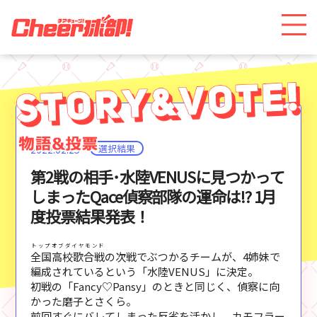
選択結果
2022.02.25
第2戦の相手･水陸VENUSに見つかって
しまったQace偵察部隊の運命は!? 1月
度投票結果発表！
トップオブダイヤモンド
全国高校歌合戦
の次戦でぶつかるチームが、4姉妹で
編成されているという「水陸VENUS」に決定。
初戦の「Fancy♡Pansy」のときと同じく、偵察に向
かった磨子とさくら。
前回すぐにバレてしまった反省を活かし、カモフラー