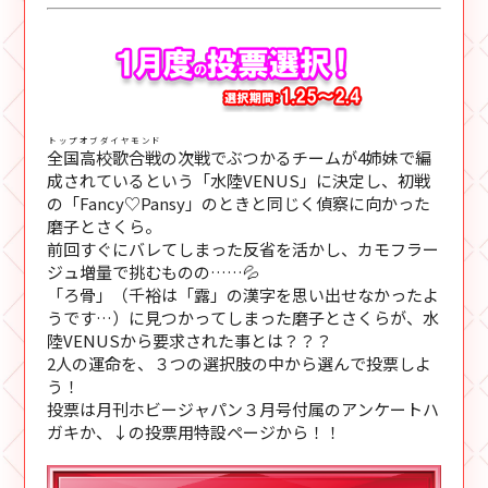
トップオブダイヤモンド
全国高校歌合戦
の次戦でぶつかるチームが4姉妹で編
成されているという「水陸VENUS」に決定し、初戦
の「Fancy♡Pansy」のときと同じく偵察に向かった
磨子とさくら。
前回すぐにバレてしまった反省を活かし、カモフラー
ジュ増量で挑むものの……💦
「ろ骨」（千裕は「露」の漢字を思い出せなかったよ
うです…）に見つかってしまった磨子とさくらが、水
陸VENUSから要求された事とは？？？
2人の運命を、３つの選択肢の中から選んで投票しよ
う！
投票は月刊ホビージャパン３月号付属のアンケートハ
ガキか、↓の投票用特設ページから！！