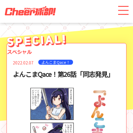
よんこまQace！
2022.02.07
よんこまQace！第26話「同志発見」