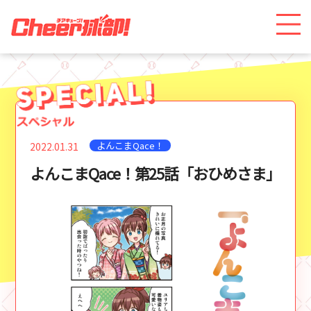
よんこまQace！
2022.01.31
よんこまQace！第25話「おひめさま」