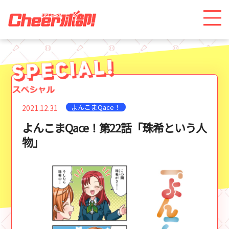
よんこまQace！
2021.12.31
よんこまQace！第22話「珠希という人
物」