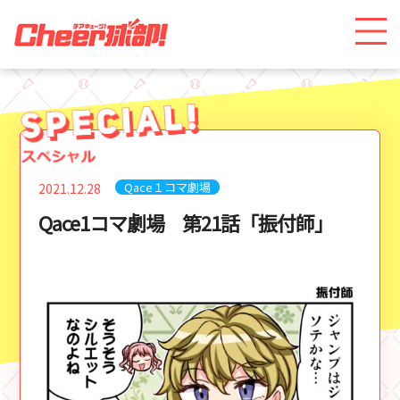
Qace１コマ劇場
2021.12.28
Qace1コマ劇場 第21話「振付師」