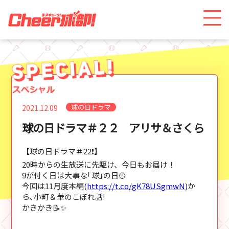
球の日ドラマ
2021.12.09
球の日ドラマ＃２２ アリサ＆さくら
【球の日ドラマ＃22❗】
20時からの生放送に先駆け、今日もお届け！
9が付く日は大事な｢球｣の日🥎
今回は11月度本編(
https://t.co/gK78USgmwN
)か
ら､小町＆華のこぼれ話!
かきかき📝✨