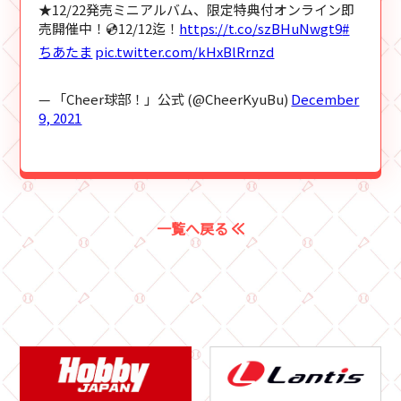
★12/22発売ミニアルバム、限定特典付オンライン即
売開催中！💿12/12迄！
https://t.co/szBHuNwgt9
#
ちあたま
pic.twitter.com/kHxBlRrnzd
— 「Cheer球部！」公式 (@CheerKyuBu)
December
9, 2021
一覧へ戻る