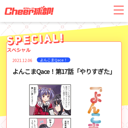
よんこまQace！
2021.12.06
よんこまQace！第17話「やりすぎた」