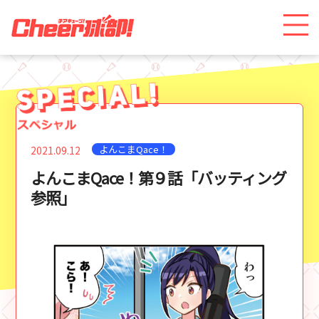
よんこまQace！
2021.09.12
よんこまQace！第９話「バッティング
参照」