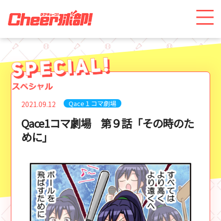
Qace１コマ劇場
2021.09.12
Qace1コマ劇場 第９話「その時のた
めに」