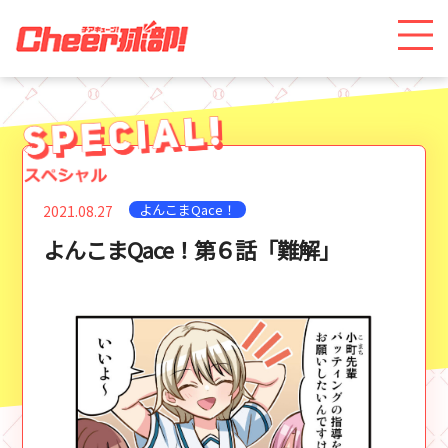
よんこまQace！
2021.08.27
よんこまQace！第６話「難解」