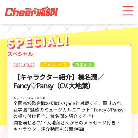
キャラボイス
設定紹介
2021.08.25
【キャラクター紹介】榛名潤／
Fancy♡Pansy（CV.大地葉）
トップオブダイヤモンド
全国高校歌合戦
の初戦でQaceと対戦する、藤すみれ
女学園 “魅惑のミュージカルユニット” Fancy♡Pansy
の振り付け担当、榛名潤を紹介するぞ!!
潤を演じるCV・大地葉さんからのメッセージ付き・
キャラクター紹介動画も公開❗🌟🏰