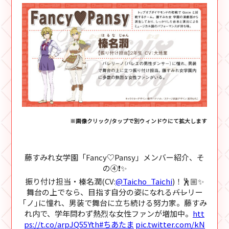
※画像クリック/タップで別ウィンドウにて拡大します
藤すみれ女学園「Fancy♡Pansy」メンバー紹介、そ
の④❗✨
振り付け担当・榛名潤(CV:
@Taicho_Taichi
)！🕺🏼✨
舞台の上でなら、目指す自分の姿になれる――バレリー
｢ノ｣に憧れ、男装で舞台に立ち続ける努力家。藤すみ
れ内で、学年問わず熱烈な女性ファンが増加中。
htt
ps://t.co/arpJQ55Yth
#ちあたま
pic.twitter.com/kN