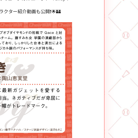
クター紹介動画も公開❗🌟🏰