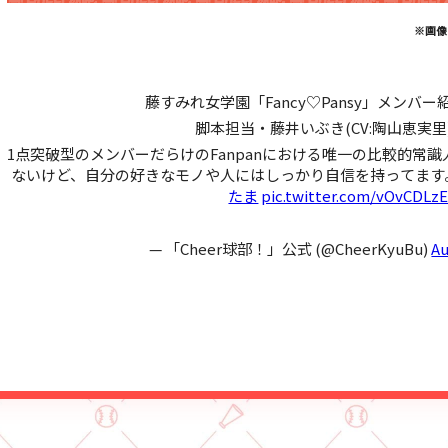
※画像
藤すみれ女学園「Fancy♡Pansy」メンバー
脚本担当・藤井いぶき(CV:陶山恵実里)
1点突破型のメンバーだらけのFanpanにおける唯一の比較的常
ないけど、自分の好きなモノや人にはしっかり自信を持ってます
たま
pic.twitter.com/vOvCDLzE
— 「Cheer球部！」公式 (@CheerKyuBu)
Au