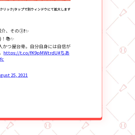
クリック/タップで別ウィンドウにて拡大します
紹介、その③❗✨
！📚✨
識人かつ屋台骨。自分自身には自信が
。
https://t.co/fK9pMWtrdU
#ちあ
fc
gust 25, 2021