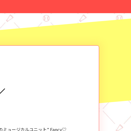
／
ミュージカルユニット” Fancy♡