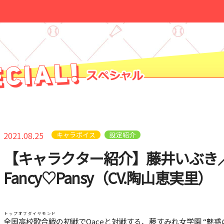
2021.08.25
キャラボイス
設定紹介
【キャラクター紹介】藤井いぶき
Fancy♡Pansy（CV.陶山恵実里）
トップオブダイヤモンド
全国高校歌合戦
の初戦でQaceと対戦する、藤すみれ女学園 “魅惑の