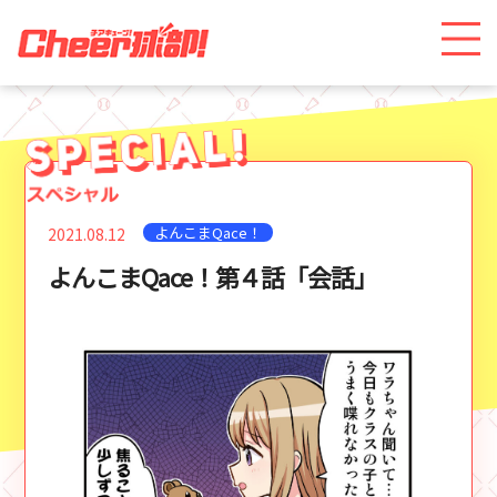
よんこまQace！
2021.08.12
よんこまQace！第４話「会話」