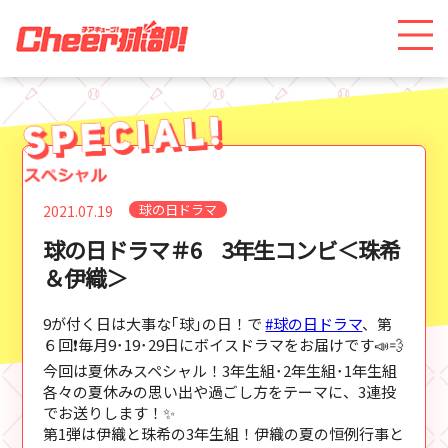
球の日ドラマ
2021.07.19
球の日ドラマ＃6 3年生コンビ＜珠希
＆伊織＞
9が付く日は大事な｢球｣の日！で
#球の日ドラマ
、第
６回❗毎月9･19･29日にボイスドラマをお届けです📣💨
今回は夏休みスペシャル！3年生組･2年生組･1年生組
各々の夏休みの思い出や過ごし方をテーマに、3連投
でお送りします！✨
第1弾は伊織と珠希の3年生組！伊織の夏の恒例行事と