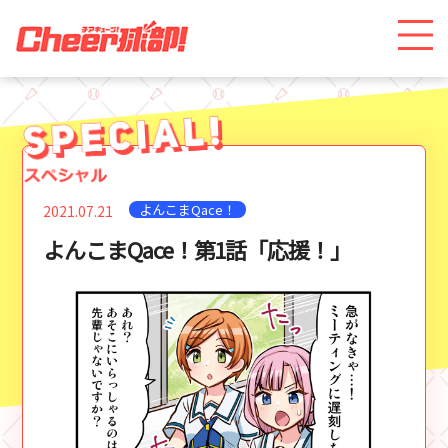
よんこまQace！
2021.07.21
よんこまQace！第1話「応援！」