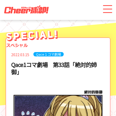
Qace１コマ劇場
2022.03.15
Qace1コマ劇場 第33話「絶対的姉
御」