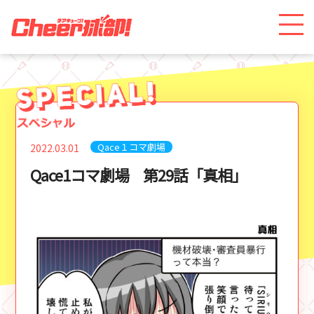
Qace１コマ劇場
2022.03.01
Qace1コマ劇場 第29話「真相」