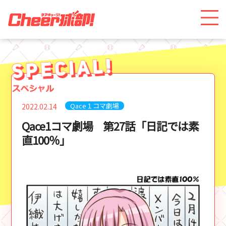
Qace１コマ劇場
2022.02.14
Qace1コマ劇場 第27話「日記では素
直100％」