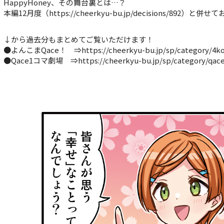
HappyHoney、その舞台裏とは…？
本編12月度（https://cheerkyu-bu.jp/decisions/892）と
↓から過去分もまとめてご覧いただけます！
●よんこまQace！ ⇒https://cheerkyu-bu.jp/sp/category/4k
●Qace1コマ劇場 ⇒https://cheerkyu-bu.jp/sp/category/qac