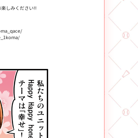
併せてお楽しみください!!
oma_qace/
e_1koma/