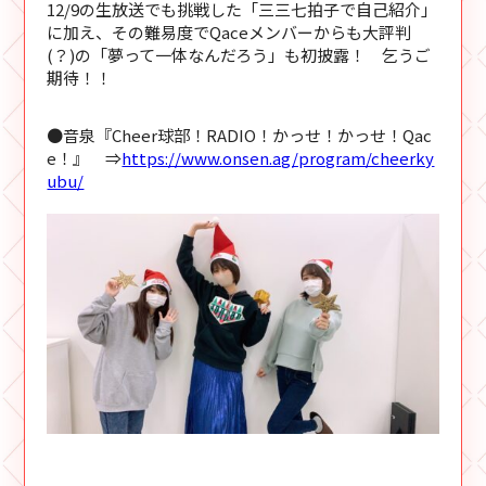
12/9の生放送でも挑戦した「三三七拍子で自己紹介」
に加え、その難易度でQaceメンバーからも大評判
(？)の「夢って一体なんだろう」も初披露！ 乞うご
期待！！
●音泉『Cheer球部！RADIO！かっせ！かっせ！Qac
e！』 ⇒
https://www.onsen.ag/program/cheerky
ubu/