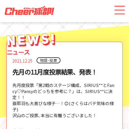
物語･投票
2021.12.25
先月の11月度投票結果、発表！
先月度投票「第2戦のステージ構成、SIRIUS**とFan
cy♡Pansyのどっちを参考に？」は、SIRIUS**に決
定！！
亜耶羽も大喜びな様子…！😊(さくらはバテ気味の様
子)
沢山のご投票､本当に有難うございました！