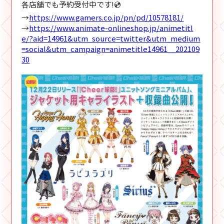
各店舗でも予約受付中です!💿
→
https://www.gamers.co.jp/pn/pd/10578181/
→
https://www.animate-onlineshop.jp/animetitl
e/?aid=14961&utm_source=twitter&utm_medium
=social&utm_campaign=animetitle14961__202109
30