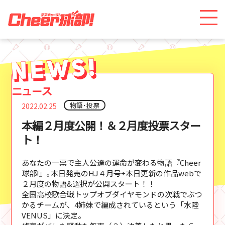
物語･投票
2022.02.25
本編２月度公開！＆２月度投票スター
ト！
あなたの一票で主人公達の運命が変わる物語『Cheer
球部!』｡本日発売のHJ４月号+本日更新の作品webで
２月度の物語&選択が公開スタート！！
全国高校歌合戦
トップオブダイヤモンド
の次戦でぶつ
かるチームが、4姉妹で編成されているという「水陸
VENUS」に決定。