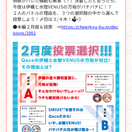
偵察がバレた騒動も無事（？）決着したと思ったら、
今度は伊織と水陸VENUSの万裕がバチバチに！？
２人のバトルの理由を、３つの選択肢の中から選んで
投票しよう！〆切は３/４木！🗳💨
●本編２月度＆投票 ⇒
https://cheerkyu-bu.jp/dec
isions/1002