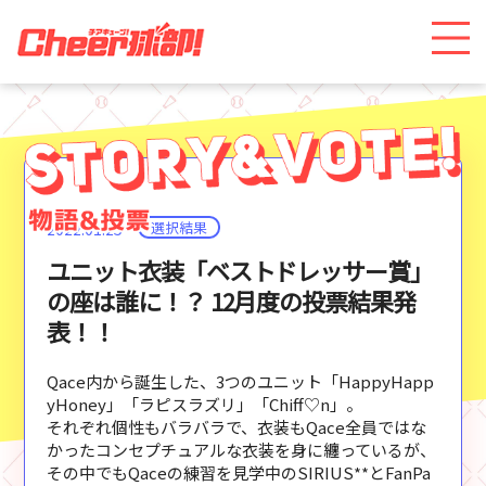
選択結果
2022.01.25
ユニット衣装「ベストドレッサー賞」
の座は誰に！？ 12月度の投票結果発
表！！
Qace内から誕生した、3つのユニット「HappyHapp
yHoney」「ラピスラズリ」「Chiff♡n」。
それぞれ個性もバラバラで、衣装もQace全員ではな
かったコンセプチュアルな衣装を身に纏っているが、
その中でもQaceの練習を見学中のSIRIUS**とFanPa