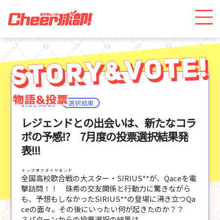
選択結果
2021.08.25
レジェンドとの出会いは、新たなコラ
ボの予感!? 7月度の投票選択結果発
表!!!
トップオブダイヤモンド
全国高校歌合戦
の大スター・SIRIUS**が、Qaceを電
撃訪問！！ 珠希の交友関係と行動力に驚きながら
も、予想もしなかったSIRIUS**の登場に沸き立つQa
ceの面々。その後にいったい何が起きたのか？？
３パターンからの投票選択の結果は