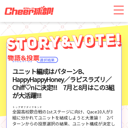
選択結果
2021.07.21
ユニット編成はパターンB、
HappyHappyHoney／ラピスラズリ／
Chiff♡nに決定!!! 7月と8月はこの3組
が大活躍!!!
トップオブダイヤモンド
全国高校歌合戦
の1stステージに向け、Qace10人が3
組に分かれてユニットを結成しようと大激論！ 2パ
ターンからの投票選択の結果、ユニット構成が決定し