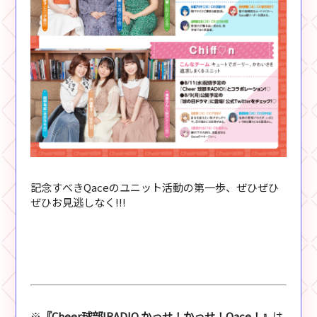
記念すべきQaceのユニット活動の第一歩、ぜひぜひ
ぜひお見逃しなく!!!
※
『Cheer球部!RADIO かっせ！かっせ！Qace！』
は